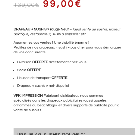
LE
LE
99,00
€
139,00
€
PRIX
PRIX
DRAPEAU « SUSHIS » rouge Neuf
–
Idéal vente de sushis, traiteur
asiatique, restaurateur, sushi à emporter etc…
Augmentez vos ventes ! Une visibilité énorme !
Profitez de nos drapeaux « sushi » pas cher pour vous démarquer
de vos concurrents.
INITIAL
ACTUEL
Livraison
OFFERTE
directement chez vous
Socle
OFFERT
Housse de transport
OFFERTE
ÉTAIT :
EST :
Drapeau « sushis » noir
dispo ici
VFK IMPRESSION
Fabricant distributeur, nous sommes
spécialisés dans les drapeaux publicitaires (aussi appelés
139,00€.
99,00€.
oriflammes ou beachflags), et divers supports de publicité pour la
vente de sushis !
UGS :
FLAG-SUSHIS-ROUGE-01