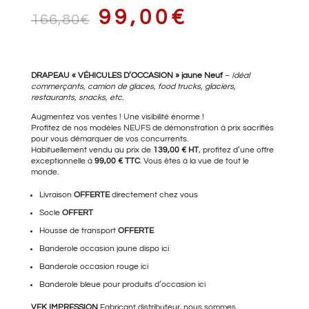
LE
LE
99,00
€
166,80
€
PRIX
PRIX
DRAPEAU « VÉHICULES D’OCCASION » jaune Neuf
–
Idéal
commerçants, camion de glaces, food trucks, glaciers,
restaurants, snacks, etc.
Augmentez vos ventes ! Une visibilité énorme !
Profitez de nos modèles NEUFS de démonstration à prix sacrifiés
INITIAL
ACTUEL
pour vous démarquer de vos concurrents.
Habituellement vendu au prix de
139,00 € HT
, profitez d’une offre
exceptionnelle à
99,00 € TTC
. Vous êtes à la vue de tout le
monde.
ÉTAIT :
EST :
Livraison
OFFERTE
directement chez vous
Socle
OFFERT
Housse de transport
OFFERTE
166,80€.
99,00€.
Banderole occasion jaune
dispo ici
Banderole occasion rouge
ici
Banderole bleue pour produits d’occasion
ici
VFK IMPRESSION
Fabricant distributeur, nous sommes