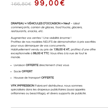
LE
LE
99,00
€
166,80
€
PRIX
PRIX
DRAPEAU « VÉHICULES D’OCCASION » Neuf
–
Idéal
commerçants, camion de glaces, food trucks, glaciers,
restaurants, snacks, etc.
Augmentez vos ventes ! Une visibilité énorme !
Profitez de nos modèles NEUFS de démonstration à prix sacrifiés
INITIAL
ACTUEL
pour vous démarquer de vos concurrents.
Habituellement vendu au prix de
139,00 € HT
, profitez d’une offre
exceptionnelle à
99,00 € TTC
. Vous êtes à la vue de tout le
monde.
ÉTAIT :
EST :
Livraison
OFFERTE
directement chez vous
Socle
OFFERT
Housse de transport
OFFERTE
166,80€.
99,00€.
VFK IMPRESSION
Fabricant distributeur, nous sommes
spécialisés dans les drapeaux publicitaires (aussi appelés
oriflammes ou beachflags), et divers supports de publicité.