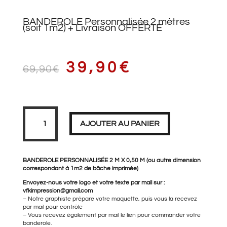
BANDEROLE Personnalisée 2 mètres
(soit 1m2) + Livraison OFFERTE
LE
LE
39,90
€
69,90
€
PRIX
PRIX
quantité
de
BANDEROLE
AJOUTER AU PANIER
Personnalisée
2
mètres
(soit
INITIAL
ACTUEL
1m2)
+
BANDEROLE PERSONNALISÉE 2 M X 0,50 M (ou autre dimension
Livraison
correspondant à 1m2 de bâche imprimée)
OFFERTE
Envoyez-nous votre logo et votre texte par mail sur :
vfkimpression@gmail.com
ÉTAIT :
EST :
– Notre graphiste prépare votre maquette, puis vous la recevez
par mail pour contrôle
– Vous recevez également par mail le lien pour commander votre
banderole.