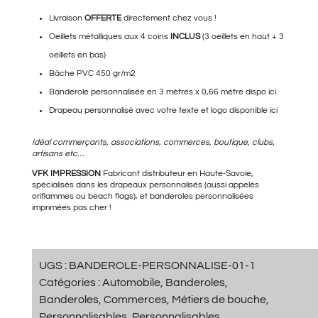
69,90€.
39,90€.
Livraison
OFFERTE
directement chez vous !
Oeillets métalliques aux 4 coins
INCLUS
(3 oeillets en haut + 3
oeillets en bas)
Bâche PVC 450 gr/m2
Banderole personnalisée en 3 mètres
x 0,66 mètre dispo ici
Drapeau personnalisé avec votre texte et logo
disponible ici
Idéal commerçants, associations, commerces, boutique, clubs,
artisans etc…
VFK IMPRESSION
Fabricant distributeur en Haute-Savoie,
spécialisés dans les
drapeaux personnalisés
(aussi appelés
oriflammes ou beach flags), et
banderoles personnalisées
imprimées
pas cher !
UGS :
BANDEROLE-PERSONNALISE-01-1
Catégories :
Automobile
,
Banderoles
,
Banderoles
,
Commerces
,
Métiers de bouche
,
Personnalisables
,
Personnalisables
,