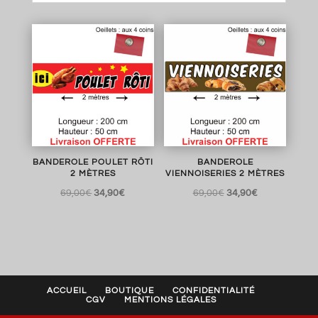
BANDEROLE POULET RÔTI
BANDEROLE
2 MÈTRES
VIENNOISERIES 2 MÈTRES
Le
Le
Le
Le
69,00
€
34,90
€
69,00
€
34,90
€
prix
prix
prix
prix
initial
actuel
initial
actuel
était :
est :
était :
est :
69,00€.
34,90€.
69,00€.
34,90€.
ACCUEIL
BOUTIQUE
CONFIDENTIALITÉ
CGV
MENTIONS LÉGALES