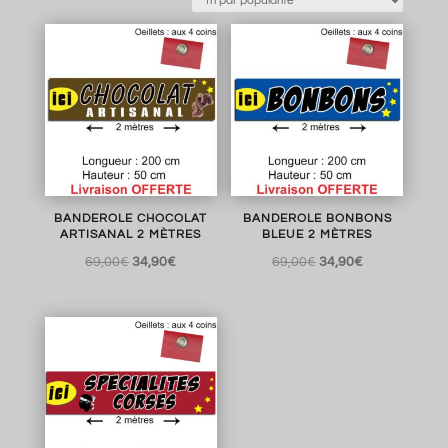
BANDEROLE CHOCOLAT
BANDEROLE BONBONS
ARTISANAL 2 MÈTRES
BLEUE 2 MÈTRES
Le
Le
Le
Le
69,00
€
34,90
€
69,00
€
34,90
€
prix
prix
prix
prix
initial
actuel
initial
actuel
était :
est :
était :
est :
69,00€.
34,90€.
69,00€.
34,90€.