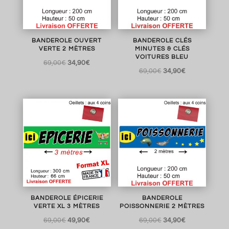
BANDEROLE OUVERT
BANDEROLE CLÉS
VERTE 2 MÈTRES
MINUTES & CLÉS
VOITURES BLEU
Le
Le
69,00
€
34,90
€
Le
Le
69,00
€
34,90
€
prix
prix
prix
prix
initial
actuel
initial
actuel
était :
est :
était :
est :
69,00€.
34,90€.
69,00€.
34,90€.
BANDEROLE ÉPICERIE
BANDEROLE
VERTE XL 3 MÈTRES
POISSONNERIE 2 MÈTRES
Le
Le
Le
Le
69,00
€
49,90
€
69,00
€
34,90
€