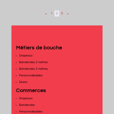
initial
actuel
initial
actuel
était :
est :
était :
est :
←
1
2
3
→
69,00€.
34,90€.
69,00€.
34,90€.
Métiers de bouche
Drapeaux
Banderoles 2 mètres
Banderoles 3 mètres
Personnalisables
Divers
Commerces
Drapeaux
Banderoles
Personnalisables