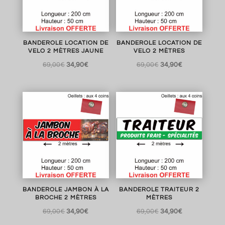
BANDEROLE LOCATION DE
BANDEROLE LOCATION DE
VELO 2 MÈTRES JAUNE
VELO 2 MÈTRES
Le
Le
Le
Le
69,00
€
34,90
€
69,00
€
34,90
€
prix
prix
prix
prix
initial
actuel
initial
actuel
était :
est :
était :
est :
69,00€.
34,90€.
69,00€.
34,90€.
BANDEROLE JAMBON À LA
BANDEROLE TRAITEUR 2
BROCHE 2 MÈTRES
MÈTRES
Le
Le
Le
Le
69,00
€
34,90
€
69,00
€
34,90
€
prix
prix
prix
prix