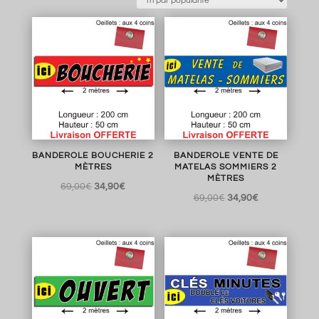
BANDEROLE BOUCHERIE 2
BANDEROLE VENTE DE
MÈTRES
MATELAS SOMMIERS 2
MÈTRES
Le
Le
69,00
€
34,90
€
Le
Le
69,00
€
34,90
€
prix
prix
prix
prix
initial
actuel
initial
actuel
était :
est :
était :
est :
69,00€.
34,90€.
69,00€.
34,90€.