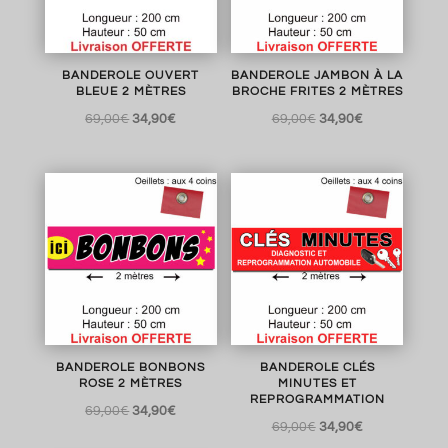
BANDEROLE OUVERT
BANDEROLE JAMBON À LA
BLEUE 2 MÈTRES
BROCHE FRITES 2 MÈTRES
Le
Le
Le
Le
69,00
€
34,90
€
69,00
€
34,90
€
prix
prix
prix
prix
initial
actuel
initial
actuel
était :
est :
était :
est :
69,00€.
34,90€.
69,00€.
34,90€.
BANDEROLE BONBONS
BANDEROLE CLÉS
ROSE 2 MÈTRES
MINUTES ET
REPROGRAMMATION
Le
Le
69,00
€
34,90
€
Le
Le
69,00
€
34,90
€
prix
prix