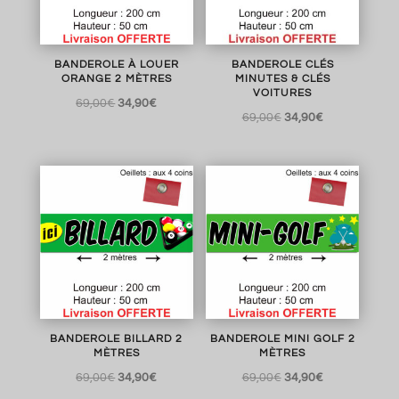
BANDEROLE À LOUER
BANDEROLE CLÉS
ORANGE 2 MÈTRES
MINUTES & CLÉS
VOITURES
Le
Le
69,00
€
34,90
€
Le
Le
69,00
€
34,90
€
prix
prix
prix
prix
initial
actuel
initial
actuel
était :
est :
était :
est :
69,00€.
34,90€.
69,00€.
34,90€.
BANDEROLE BILLARD 2
BANDEROLE MINI GOLF 2
MÈTRES
MÈTRES
Le
Le
Le
Le
69,00
€
34,90
€
69,00
€
34,90
€