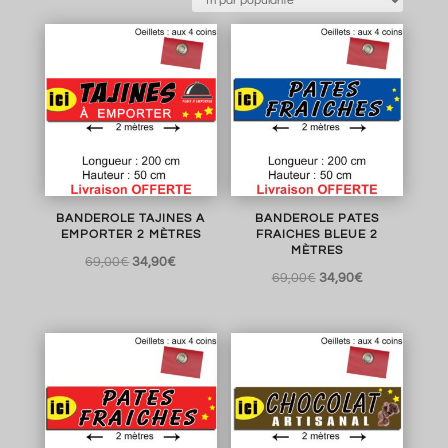
BANDEROLE TAJINES A
BANDEROLE PATES
EMPORTER 2 MÈTRES
FRAICHES BLEUE 2
MÈTRES
Le
Le
69,00
€
34,90
€
Le
Le
69,00
€
34,90
€
prix
prix
prix
prix
initial
actuel
initial
actuel
était :
est :
était :
est :
69,00€.
34,90€.
69,00€.
34,90€.