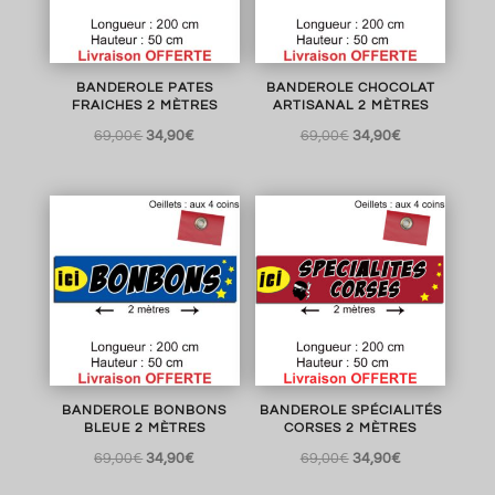
BANDEROLE PATES
BANDEROLE CHOCOLAT
FRAICHES 2 MÈTRES
ARTISANAL 2 MÈTRES
Le
Le
Le
Le
69,00
€
34,90
€
69,00
€
34,90
€
prix
prix
prix
prix
initial
actuel
initial
actuel
était :
est :
était :
est :
69,00€.
34,90€.
69,00€.
34,90€.
BANDEROLE BONBONS
BANDEROLE SPÉCIALITÉS
BLEUE 2 MÈTRES
CORSES 2 MÈTRES
Le
Le
Le
Le
69,00
€
34,90
€
69,00
€
34,90
€
prix
prix
prix
prix