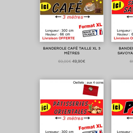
BANDEROLE CAFÉ TAILLE XL 3
BANDER
MÈTRES
SAVOYA
Le
Le
69,00
€
49,90
€
6
prix
prix
initial
actuel
était :
est :
69,00€.
49,90€.