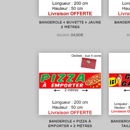
BANDEROLE « BUVETTE » JAUNE
BANDERO
2 MÈTRES
Le
Le
69,00
€
34,90
€
6
prix
prix
initial
actuel
était :
est :
69,00€.
34,90€.
BANDEROLE « PIZZA À
BANDERO
EMPORTER » 2 MÈTRES
TAIL