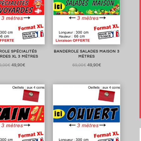
OLE SPÉCIALITÉS
BANDEROLE SALADES MAISON 3
RDES XL 3 MÈTRES
MÈTRES
Le
Le
Le
Le
9,00
€
49,90
€
69,00
€
49,90
€
prix
prix
prix
prix
initial
actuel
initial
actuel
était :
est :
était :
est :
69,00€.
49,90€.
69,00€.
49,90€.