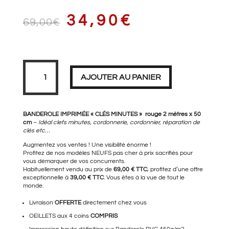
LE
LE
34,90
€
69,00
€
PRIX
PRIX
quantité
de
Banderole
AJOUTER AU PANIER
CLÉS
MINUTES
INITIAL
ACTUEL
BANDEROLE IMPRIMÉE « CLÉS MINUTES » rouge 2 mètres x 50
cm
–
Idéal clefs minutes, cordonnerie, cordonnier, réparation de
clés etc…
Augmentez vos ventes ! Une visibilité énorme !
ÉTAIT :
EST :
Profitez de nos modèles NEUFS pas cher à prix sacrifiés pour
vous démarquer de vos concurrents.
Habituellement vendu au prix de
69,00 € TTC
, profitez d’une offre
exceptionnelle à
39,00 € TTC
. Vous êtes à la vue de tout le
monde.
69,00€.
34,90€.
Livraison
OFFERTE
directement chez vous
OEILLETS aux 4 coins
COMPRIS