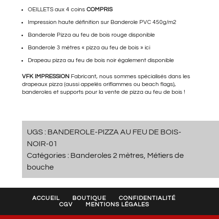
OEILLETS aux 4 coins
69,00€.
COMPRIS
34,90€.
Impression haute définition sur Banderole PVC 450g/m2
Banderole Pizza au feu de bois
rouge disponible
Banderole 3 mètres « pizza au feu de bois » ici
Drapeau pizza au feu de bois noir
également disponible
VFK IMPRESSION
Fabricant, nous sommes spécialisés dans les
drapeaux pizza (aussi appelés oriflammes ou beach flags),
banderoles et supports pour la vente de pizza au feu de bois !
UGS :
BANDEROLE-PIZZA AU FEU DE BOIS-
NOIR-01
Catégories :
Banderoles 2 mètres
,
Métiers de
bouche
ACCUEIL
BOUTIQUE
CONFIDENTIALITÉ
CGV
MENTIONS LÉGALES