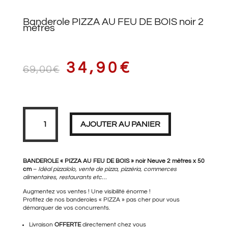
Banderole PIZZA AU FEU DE BOIS noir 2
mètres
LE
LE
34,90
€
69,00
€
PRIX
PRIX
quantité
de
Banderole
AJOUTER AU PANIER
PIZZA
AU
FEU
DE
INITIAL
ACTUEL
BOIS
noir
BANDEROLE « PIZZA AU FEU DE BOIS » noir Neuve 2 mètres x 50
2
cm
–
Idéal pizzaïolo, vente de pizza, pizzéria, commerces
mètres
alimentaires, restaurants etc…
Augmentez vos ventes ! Une visibilité énorme !
ÉTAIT :
EST :
Profitez de nos banderoles « PIZZA » pas cher pour vous
démarquer de vos concurrents.
Livraison
OFFERTE
directement chez vous