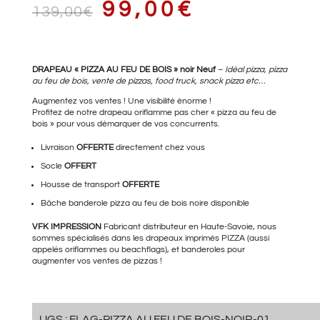
LE
LE
99,00
€
139,00
€
PRIX
PRIX
DRAPEAU « PIZZA AU FEU DE BOIS » noir Neuf
–
Idéal pizza, pizza
au feu de bois, vente de pizzas, food truck, snack pizza etc…
Augmentez vos ventes ! Une visibilité énorme !
Profitez de notre drapeau oriflamme pas cher « pizza au feu de
bois » pour vous démarquer de vos concurrents.
INITIAL
ACTUEL
Livraison
OFFERTE
directement chez vous
Socle
OFFERT
Housse de transport
OFFERTE
ÉTAIT :
EST :
Bâche banderole pizza au feu de bois
noire disponible
VFK IMPRESSION
Fabricant distributeur en Haute-Savoie, nous
sommes spécialisés dans les drapeaux imprimés PIZZA (aussi
139,00€.
99,00€.
appelés oriflammes ou beachflags), et banderoles pour
augmenter vos ventes de pizzas !
UGS :
FLAG-PIZZA AU FEU DE BOIS-NOIR-01