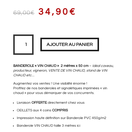
LE
LE
34,90
€
69,00
€
PRIX
PRIX
quantité
de
Banderole
AJOUTER AU PANIER
VIN
CHAUD
2
mètres
INITIAL
ACTUEL
BANDEROLE « VIN CHAUD » 2 mètres x 50 cm
–
Idéal caveau,
producteur, vigneron, VENTE DE VIN CHAUD, stand de VIN
CHAUD etc…
Augmentez vos ventes ! Une visibilité énorme !
ÉTAIT :
EST :
Profitez de nos banderoles et signalétiques imprimées « vin
chaud » pour vous démarquer de vos concurrents.
Livraison
OFFERTE
directement chez vous
OEILLETS aux 4 coins
69,00€.
COMPRIS
34,90€.
Impression haute définition sur Banderole PVC 450g/m2
Banderole VIN CHAUD taille 3 mètres
ici