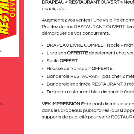
PRIX
PRI
DRAPEAU « RESTAURANT OUVERT » Neu
snack, etc…
Augmentez vos ventes ! Une visibilité énorm
INITIAL
ACT
Profitez de nos RESTAURANT OUVERT, livrés
démarquer de vos concurrents.
DRAPEAU LIVRÉ COMPLET (socle + mât + 
ÉTAIT :
EST 
Livraison
OFFERTE
directement chez vo
Socle
OFFERT
Housse de transport
OFFERTE
Banderole RESTAURANT pas cher
2 mèt
139,00€.
99,
Banderole imprimée RESTAURANT
3 mèt
Drapeau restaurant bleu
disponible éga
VFK IMPRESSION
Fabricant distributeur 
és
dans les drapeaux publicitaires (aussi app
supports de publicité pour votre RESTAUR