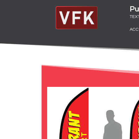
Pu
TEX
ACC