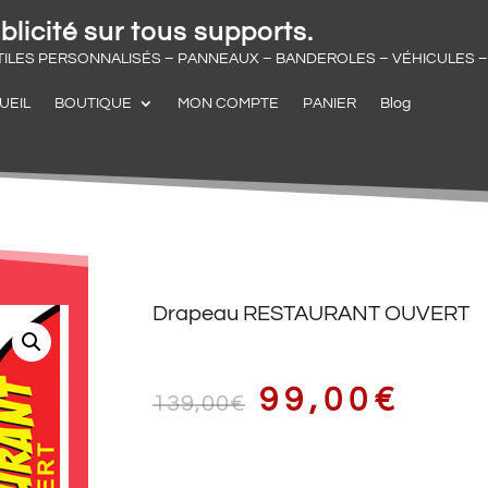
blicité sur tous supports.
TILES PERSONNALISÉS – PANNEAUX – BANDEROLES – VÉHICULES – 
UEIL
BOUTIQUE
MON COMPTE
PANIER
Blog
Drapeau RESTAURANT OUVERT
LE
LE
99,00
€
139,00
€