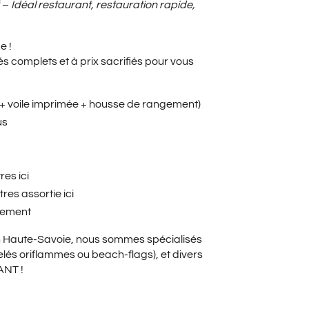
X
f
–
Idéal restaurant, restauration rapide,
e !
UEL
 complets et à prix sacrifiés pour vous
voile imprimée + housse de rangement)
:
us
res ici
00€.
res assortie ici
lement
en Haute-Savoie, nous sommes spécialisés
elés oriflammes ou beach-flags), et divers
ANT !