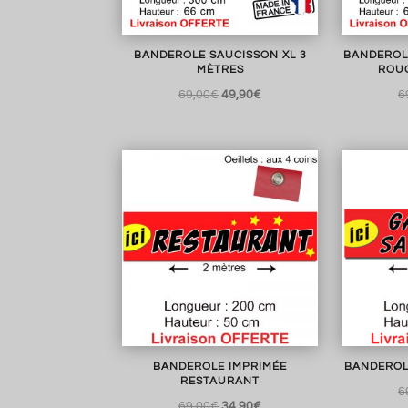
BANDEROLE SAUCISSON XL 3
BANDEROL
MÈTRES
ROUG
Le
Le
69,00
€
49,90
€
6
prix
prix
initial
actuel
était :
est :
69,00€.
49,90€.
BANDEROLE IMPRIMÉE
BANDEROL
RESTAURANT
6
Le
Le
69,00
€
34,90
€