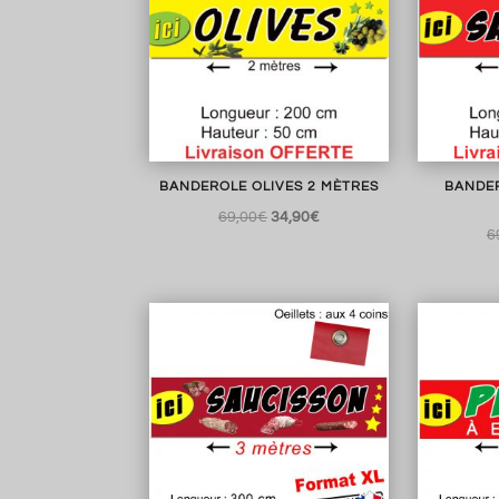
BANDEROLE OLIVES 2 MÈTRES
BANDE
Le
Le
69,00
€
34,90
€
6
prix
prix
initial
actuel
était :
est :
69,00€.
34,90€.