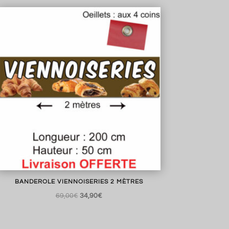
initial
actuel
était :
est :
69,00€.
34,90€.
BANDEROLE VIENNOISERIES 2 MÈTRES
Le
Le
69,00
€
34,90
€
prix
prix
initial
actuel