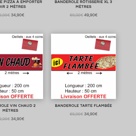
E PIZZA À EMPORTER
BANDEROLE RÔTISSERIE XL 3
IR 2 MÈTRES
MÈTRES
Le
Le
Le
Le
9,00
€
34,90
€
69,00
€
49,90
€
prix
prix
prix
prix
initial
actuel
initial
actuel
était :
est :
était :
est :
69,00€.
34,90€.
69,00€.
49,90€.
OLE VIN CHAUD 2
BANDEROLE TARTE FLAMBÉE
MÈTRES
Le
Le
69,00
€
34,90
€
Le
Le
9,00
€
34,90
€
prix
prix
prix
prix
initial
actuel
initial
actuel