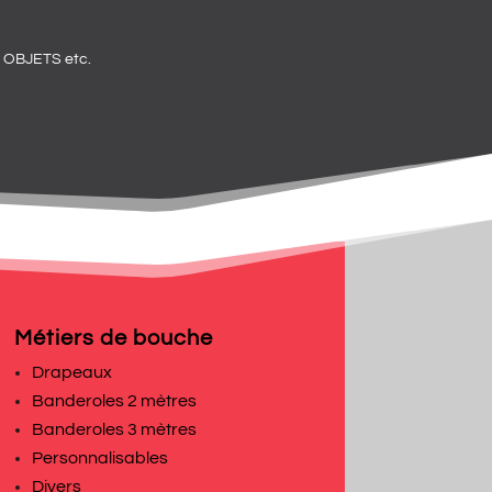
OBJETS etc.
Métiers de bouche
Drapeaux
Banderoles 2 mètres
Banderoles 3 mètres
Personnalisables
Divers