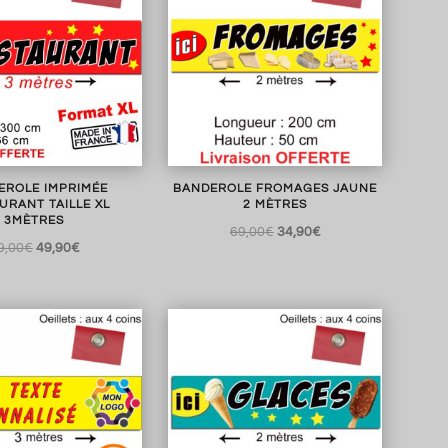
EROLE IMPRIMÉE
BANDEROLE FROMAGES JAUNE
URANT TAILLE XL
2 MÈTRES
3MÈTRES
Le
Le
69,00
€
34,90
€
Le
Le
9,00
€
49,90
€
prix
prix
prix
prix
initial
actuel
initial
actuel
était :
est :
était :
est :
69,00€.
34,90€.
69,00€.
49,90€.