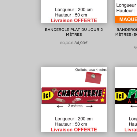
BANDEROLE PLAT DU JOUR 2
BANDEROL
MÈTRES
MÈTRES (S
Le
Le
69,00
€
34,90
€
8
prix
prix
initial
actuel
était :
est :
69,00€.
34,90€.