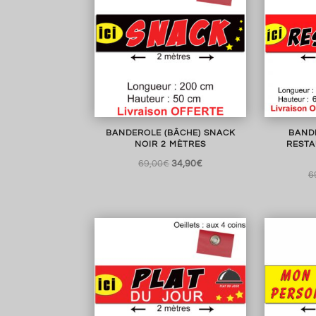
BANDEROLE (BÂCHE) SNACK
BAND
NOIR 2 MÈTRES
RESTA
Le
Le
69,00
€
34,90
€
6
prix
prix
initial
actuel
était :
est :
69,00€.
34,90€.