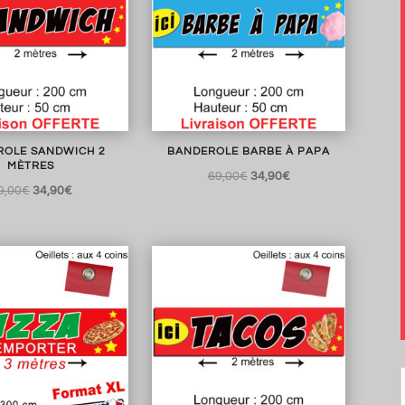
ROLE SANDWICH 2
BANDEROLE BARBE À PAPA
MÈTRES
Le
Le
69,00
€
34,90
€
Le
Le
9,00
€
34,90
€
prix
prix
prix
prix
initial
actuel
initial
actuel
était :
est :
était :
est :
69,00€.
34,90€.
69,00€.
34,90€.