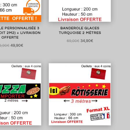
E PERSONNALISÉE 3
BANDEROLE GLACES
OIT 2M2) + LIVRAISON
TURQUOISE 2 MÈTRES
OFFERTE
Le
Le
69,00
€
34,90
€
Le
Le
9,90
€
49,90
€
prix
prix
prix
prix
initial
actuel
initial
actuel
était :
est :
était :
est :
69,00€.
34,90€.
89,90€.
49,90€.