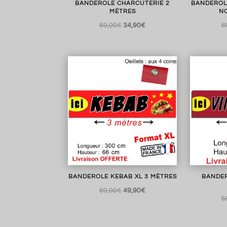
BANDEROLE CHARCUTERIE 2
BANDEROL
MÈTRES
NO
Le
Le
69,00
€
34,90
€
6
prix
prix
initial
actuel
était :
est :
69,00€.
34,90€.
BANDEROLE KEBAB XL 3 MÈTRES
BANDER
Le
Le
69,00
€
49,90
€
6
prix
prix
initial
actuel