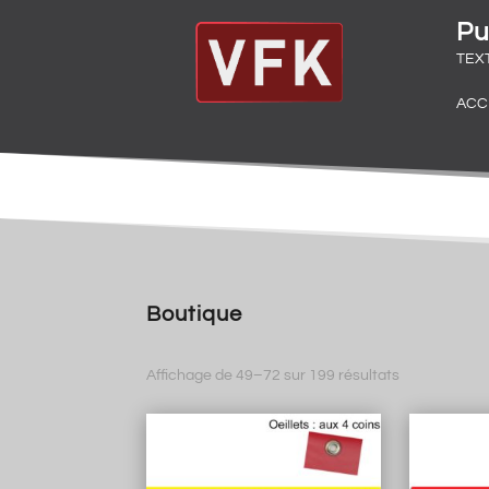
Pu
TEX
ACC
Boutique
Trié
Affichage de 49–72 sur 199 résultats
par
popularité