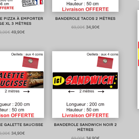
E PIZZA À EMPORTER
BANDEROLE TACOS 2 MÈTRES
E XL 3 MÈTRES
Le
Le
69,00
€
34,90
€
Le
Le
9,00
€
49,90
€
prix
prix
prix
prix
initial
actuel
initial
actuel
était :
est :
était :
est :
69,00€.
34,90€.
69,00€.
49,90€.
E GALETTE SAUCISSE
BANDEROLE SANDWICH NOIR 2
MÈTRES
Le
Le
9,00
€
34,90
€
Le
Le
69,00
€
34,90
€