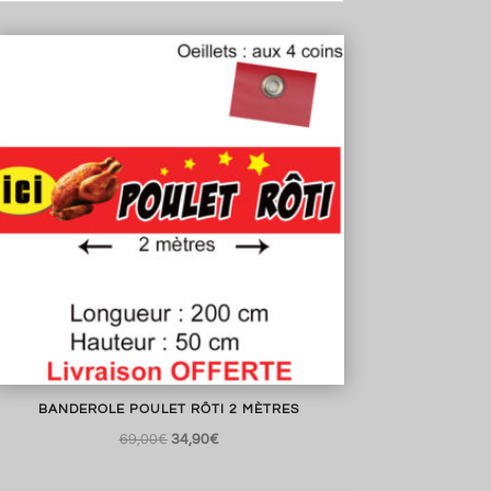
BANDEROLE POULET RÔTI 2 MÈTRES
Le
Le
69,00
€
34,90
€
prix
prix