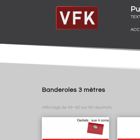
Pu
TEX
ACC
Banderoles 3 mètres
Trié
Affichage de 49–60 sur 60 résultats
par
popularité