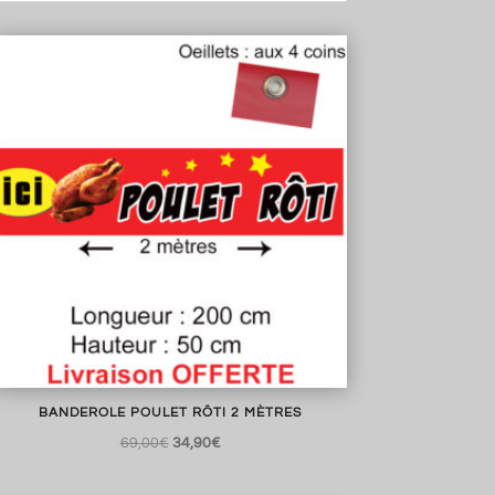
BANDEROLE POULET RÔTI 2 MÈTRES
Le
Le
69,00
€
34,90
€
prix
prix