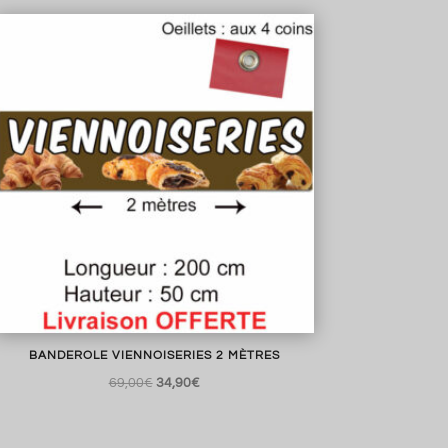
initial
actuel
était :
est :
69,00€.
34,90€.
BANDEROLE VIENNOISERIES 2 MÈTRES
Le
Le
69,00
€
34,90
€
prix
prix
initial
actuel