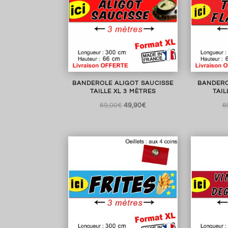
BANDEROLE ALIGOT SAUCISSE
BANDERO
TAILLE XL 3 MÈTRES
TAIL
Le
Le
69,00
€
49,90
€
6
prix
prix
initial
actuel
était :
est :
69,00€.
49,90€.