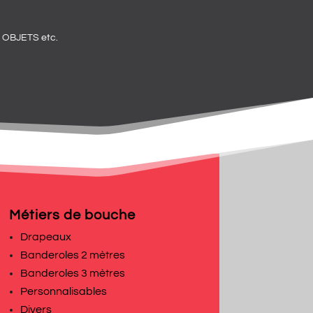
OBJETS etc.
Métiers de bouche
Drapeaux
Banderoles 2 mètres
Banderoles 3 mètres
Personnalisables
Divers