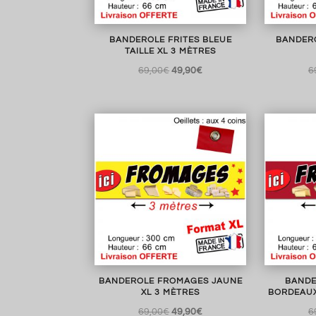
BANDEROLE FRITES BLEUE
BANDERO
TAILLE XL 3 MÈTRES
Le
Le
69,00
€
49,90
€
6
prix
prix
initial
actuel
était :
est :
69,00€.
49,90€.
BANDEROLE FROMAGES JAUNE
BANDE
XL 3 MÈTRES
BORDEAUX
Le
Le
69,00
€
49,90
€
6