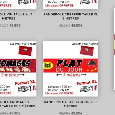
LE VIN TAILLE XL 3
BANDEROLE CRÊPERIE TAILLE XL
MÈTRES
3 MÈTRES
Le
Le
Le
Le
9,00
€
49,90
€
69,00
€
49,90
€
prix
prix
prix
prix
initial
actuel
initial
actuel
était :
est :
était :
est :
69,00€.
49,90€.
69,00€.
49,90€.
ROLE FROMAGES
BANDEROLE PLAT DU JOUR XL 3
 TAILLE XL 3 MÈTRES
MÈTRES
Le
Le
Le
Le
9,00
€
49,90
€
69,00
€
49,90
€