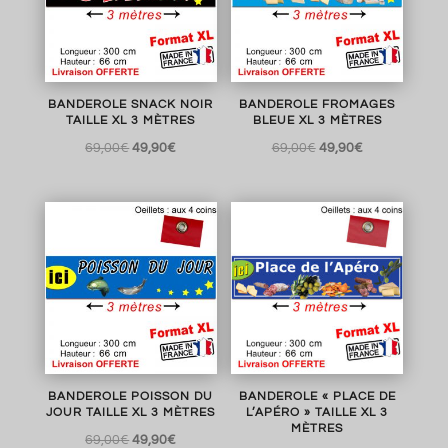
BANDEROLE SNACK NOIR
BANDEROLE FROMAGES
TAILLE XL 3 MÈTRES
BLEUE XL 3 MÈTRES
Le
Le
Le
Le
69,00
€
49,90
€
69,00
€
49,90
€
prix
prix
prix
prix
initial
actuel
initial
actuel
était :
est :
était :
est :
69,00€.
49,90€.
69,00€.
49,90€.
BANDEROLE POISSON DU
BANDEROLE « PLACE DE
JOUR TAILLE XL 3 MÈTRES
L’APÉRO » TAILLE XL 3
MÈTRES
Le
Le
69,00
€
49,90
€