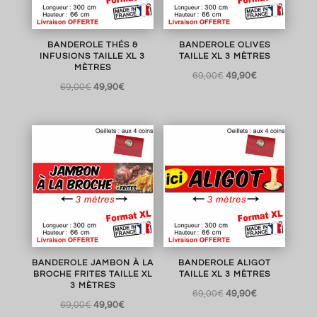
BANDEROLE THÉS &
BANDEROLE OLIVES
INFUSIONS TAILLE XL 3
TAILLE XL 3 MÈTRES
MÈTRES
Le
Le
69,00
€
49,90
€
Le
Le
69,00
€
49,90
€
prix
prix
prix
prix
initial
actuel
initial
actuel
était :
est :
était :
est :
69,00€.
49,90€.
69,00€.
49,90€.
BANDEROLE JAMBON À LA
BANDEROLE ALIGOT
BROCHE FRITES TAILLE XL
TAILLE XL 3 MÈTRES
3 MÈTRES
Le
Le
69,00
€
49,90
€
Le
Le
69,00
€
49,90
€
prix
prix