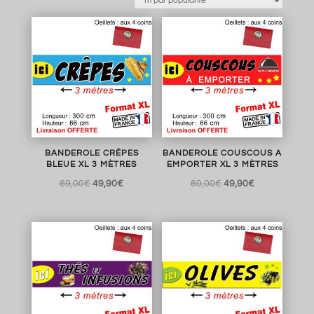
BANDEROLE CRÊPES
BANDEROLE COUSCOUS A
BLEUE XL 3 MÈTRES
EMPORTER XL 3 MÈTRES
Le
Le
Le
Le
69,00
€
49,90
€
69,00
€
49,90
€
prix
prix
prix
prix
initial
actuel
initial
actuel
était :
est :
était :
est :
69,00€.
49,90€.
69,00€.
49,90€.