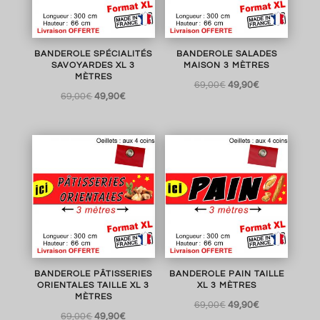
BANDEROLE SPÉCIALITÉS
BANDEROLE SALADES
SAVOYARDES XL 3
MAISON 3 MÈTRES
MÈTRES
Le
Le
69,00
€
49,90
€
Le
Le
69,00
€
49,90
€
prix
prix
prix
prix
initial
actuel
initial
actuel
était :
est :
était :
est :
69,00€.
49,90€.
69,00€.
49,90€.
BANDEROLE PÂTISSERIES
BANDEROLE PAIN TAILLE
ORIENTALES TAILLE XL 3
XL 3 MÈTRES
MÈTRES
Le
Le
69,00
€
49,90
€
Le
Le
69,00
€
49,90
€