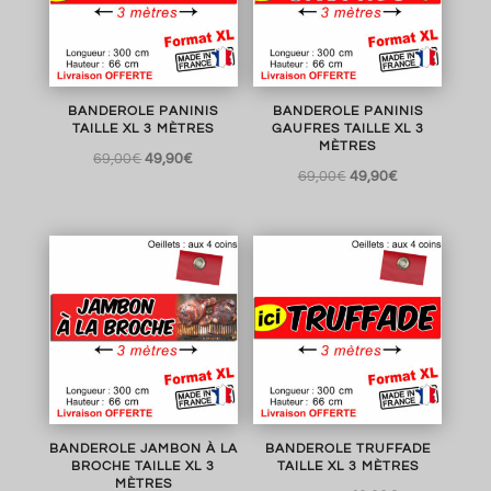
BANDEROLE PANINIS
BANDEROLE PANINIS
TAILLE XL 3 MÈTRES
GAUFRES TAILLE XL 3
MÈTRES
Le
Le
69,00
€
49,90
€
Le
Le
69,00
€
49,90
€
prix
prix
prix
prix
initial
actuel
initial
actuel
était :
est :
était :
est :
69,00€.
49,90€.
69,00€.
49,90€.
BANDEROLE JAMBON À LA
BANDEROLE TRUFFADE
BROCHE TAILLE XL 3
TAILLE XL 3 MÈTRES
MÈTRES